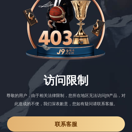
访问限制
尊敬的用户，由于相关法律限制，您所在地区无法访问J9产品，对
此造成的不便，我们深表歉意，您如有疑问请联系客服。
联系客服