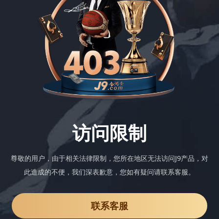
访问限制
尊敬的用户，由于相关法律限制，您所在地区无法访问J9产品，对
此造成的不便，我们深表歉意，您如有疑问请联系客服。
联系客服